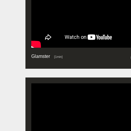
Glamster
[1min]