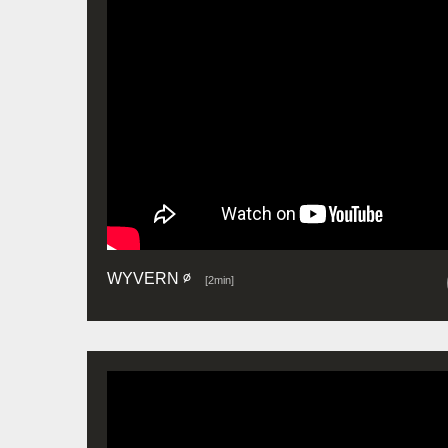
WYVERN ∅
[2min]