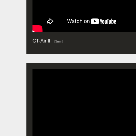
GT-Air II
[3min]