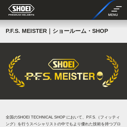
P.F.S. MEISTER｜ショールーム・SHOP
全国のSHOEI TECHNICAL SHOP において、P.F.S.（フィッティ
ング）を行うスペシャリストの中でもより優れた技術を持つプロ