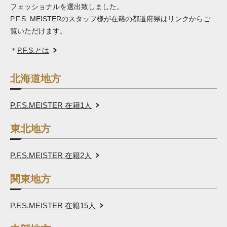
フェッショナルを選出致しました。
P.F.S. MEISTERのスタッフ様が在籍の都道府県はリンクからご
覧いただけます。
＊
P.F.S.とは
北海道地方
P.F.S.MEISTER 在籍
1
人
東北地方
P.F.S.MEISTER 在籍
2
人
関東地方
P.F.S.MEISTER 在籍
15
人