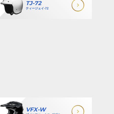
TJ-72
ティージェイ-72
VFX-W