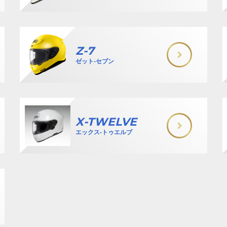
Z-7
ゼット-セブン
X-TWELVE
エックス-トゥエルブ