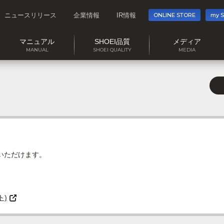
ニュースリリース
企業情報
IR情報
ONLINE STORE
my 
マニュアル
SHOEI品質
メディア
MANUAL
SHOEI QUALITY
MEDIA
めいただけます。
ト)