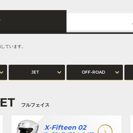
す
内しています。
JET
OFF-ROAD
ET
フルフェイス
X-Fifteen 02