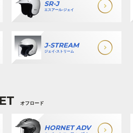
SR-J
エスアール-ジェイ
J-STREAM
ジェイ-ストリーム
ET
オフロード
HORNET ADV