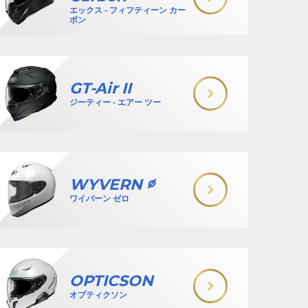
エックス - フィフティーン カー
ボン
GT-Air II
ジーティー - エアー ツー
WYVERN ∅
ワイバーン ゼロ
OPTICSON
オプティクソン